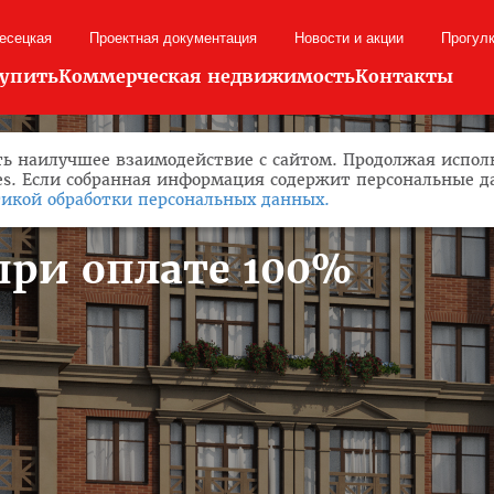
лесецкая
Проектная документация
Новости и акции
Прогул
купить
Коммерческая недвижимость
Контакты
ь наилучшее взаимодействие с сайтом. Продолжая исполь
ies. Если собранная информация содержит персональные 
икой обработки персональных данных.
при оплате 100%