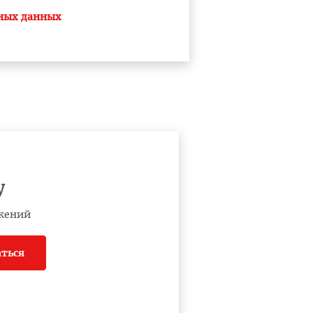
ьных данных
у
жений
ться