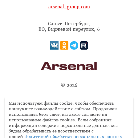
arsenal-group.com
Санкт-Петербург,
ВО, Биржевой переулок, 6
© 2026
Вся информация, представленная на сайте, носит
Мы используем файлы cookie, чтобы обеспечить
исключительно ознакомительный характер, не является
наилучшее взаимодействие с сайтом. Продолжая
использовать этот сайт, вы даете согласие на
офертой или публичной офертой в соответствии со ст.
использование файлов cookies. Если собранная
435, п. 2 ст. 437 ГК РФ.
информация содержит персональные данные, мы
Продолжая пользоваться сайтом, заполняя и отправляя
будем обрабатывать ее всоответствии с
любые формы, Вы соглашаетесь c нашей
политикой
Подпишитесь на наши обновления, чтобы
нашей
Политикой обработки персональных данных.