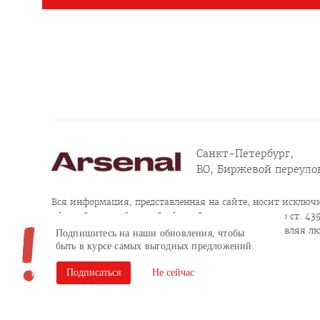
Санкт-Петербург,
ВО, Биржевой переулок
Вся информация, представленная на сайте, носит исключи
офертой или публичной офертой в соответствии со ст. 435, 
Продолжая пользоваться сайтом, заполняя и отправляя л
Подпишитесь на наши обновления, чтобы
конфиденциальности
быть в курсе самых выгодных предложений.
Согласие на обработку персональных данных
Подписаться
Не сейчас
Сайт разработан в Brandson