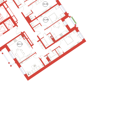
35.93
35.99
60.13