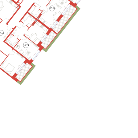
35.96
4.57
39.79