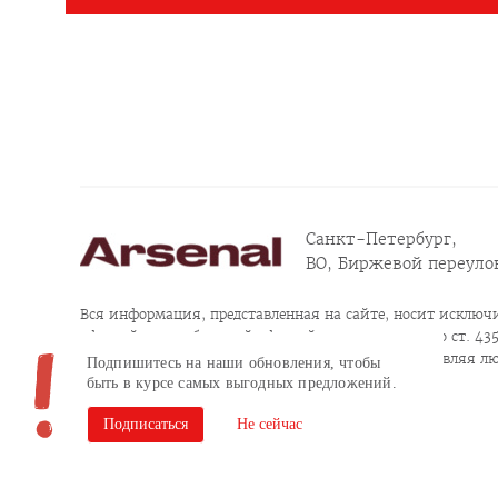
Санкт-Петербург,
ВО, Биржевой переулок
Вся информация, представленная на сайте, носит исключи
офертой или публичной офертой в соответствии со ст. 435, 
Продолжая пользоваться сайтом, заполняя и отправляя л
Подпишитесь на наши обновления, чтобы
конфиденциальности
быть в курсе самых выгодных предложений.
Согласие на обработку персональных данных
Подписаться
Не сейчас
Сайт разработан в Brandson