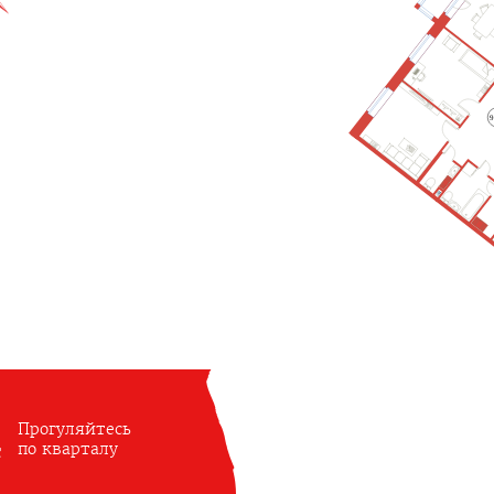
9
Прогуляйтесь
по кварталу