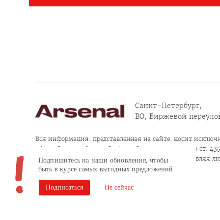
Санкт-Петербург,
ВО, Биржевой переулок
Вся информация, представленная на сайте, носит исключи
офертой или публичной офертой в соответствии со ст. 435, 
Продолжая пользоваться сайтом, заполняя и отправляя л
Подпишитесь на наши обновления, чтобы
конфиденциальности
быть в курсе самых выгодных предложений.
Согласие на обработку персональных данных
Подписаться
Не сейчас
Сайт разработан в Brandson