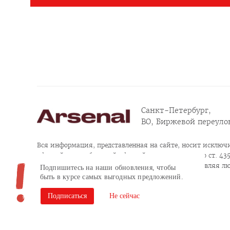
Санкт-Петербург,
ВО, Биржевой переулок
Вся информация, представленная на сайте, носит исключи
офертой или публичной офертой в соответствии со ст. 435, 
Продолжая пользоваться сайтом, заполняя и отправляя л
Подпишитесь на наши обновления, чтобы
конфиденциальности
быть в курсе самых выгодных предложений.
Согласие на обработку персональных данных
Подписаться
Не сейчас
Сайт разработан в Brandson