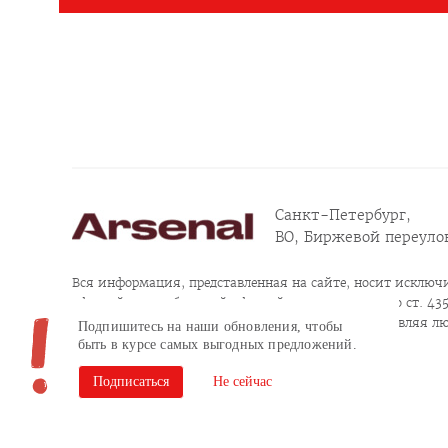
Санкт-Петербург,
ВО, Биржевой переулок
Вся информация, представленная на сайте, носит исключи
офертой или публичной офертой в соответствии со ст. 435, 
Продолжая пользоваться сайтом, заполняя и отправляя л
Подпишитесь на наши обновления, чтобы
конфиденциальности
быть в курсе самых выгодных предложений.
Согласие на обработку персональных данных
Подписаться
Не сейчас
Сайт разработан в Brandson