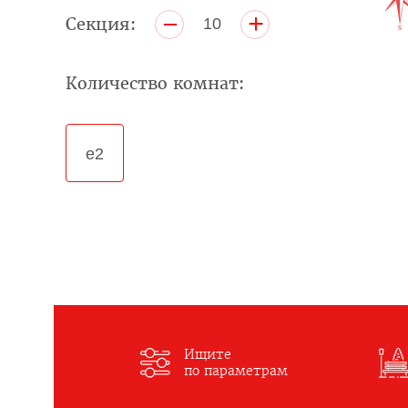
+
–
Секция:
10
Количество комнат:
е2
Ищите
по параметрам